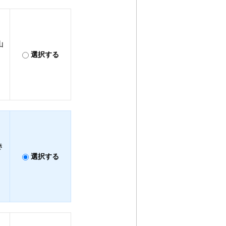
山
選択する
き
選択する