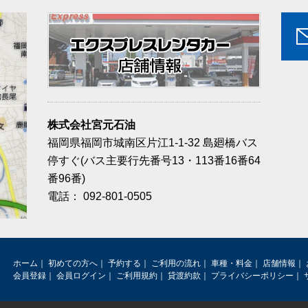
株式会社宮元石油
福岡県福岡市城南区片江1-1-32 島廻橋バス
停すぐ(バス主要行先番号13・113番16番64
番96番)
電話：
092-801-0505
ホーム
｜
初めての方へ
｜
予約する
｜
ご利用の流れ
｜
車種・料金
｜
店舗情報
｜
会員登録
｜
会員ログイン
｜
ご利用規約
｜
貸渡約款
｜
プライバシーポリシー
｜