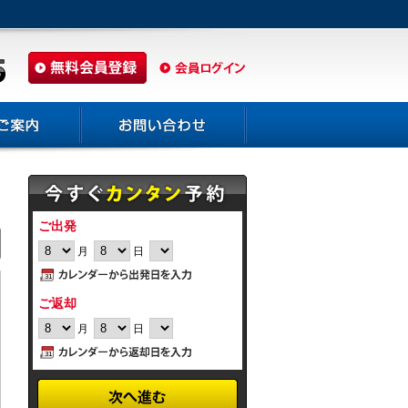
ご出発
月
日
ご返却
月
日